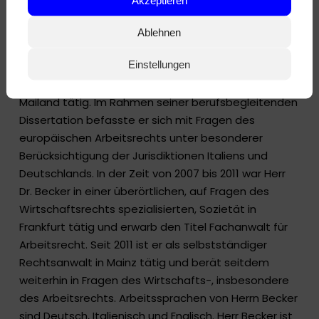
ab. Sein Referendariat absolvierte er im Bezirk des
Oberlandesgerichts Koblenz und legte im Jahr 2006
Ablehnen
sein Zweites Staatsexamen ab. Im Rahmen eines 6-
Einstellungen
monatigen Auslandsaufenthalts während des
Referendariats war Herr Dr. Becker in einer Kanzlei in
Mailand tätig. Im Rahmen seiner berufsbegleitenden
Dissertation befasste er sich mit Fragen des
europäischen Arbeitsrechts unter besonderer
Berücksichtigung der Jurisdiktionen Italiens und
Deutschlands. In der Zeit von 2007 bis 2011 war Herr
Dr. Becker in einer überörtlichen, auf Fragen des
Wirtschaftsrechts spezialisierten, Sozietät in
Frankfurt tätig und erwarb den Titel Fachanwalt für
Arbeitsrecht. Seit 2011 ist er als selbstständiger
Rechtsanwalt in Mainz tätig und berät seitdem
weiterhin in Fragen des Wirtschafts-, insbesondere
des Arbeitsrechts. Arbeitssprachen von Herrn Becker
sind Deutsch, Italienisch und Englisch. Herr Becker ist