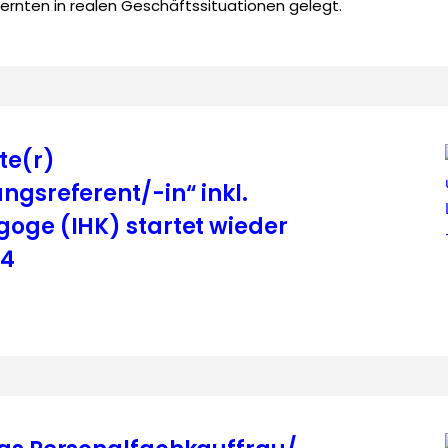
rnten in realen Geschäftssituationen gelegt.
te(r)
ngsreferent/-in“ inkl.
oge (IHK) startet wieder
24