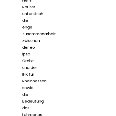
Herrn
Reuter
unterstrich
die
enge
Zusammenarbeit
zwischen
der eo
ipso
GmbH
und der
IHK für
Rheinhessen
sowie
die
Bedeutung
des
Lehrgangs