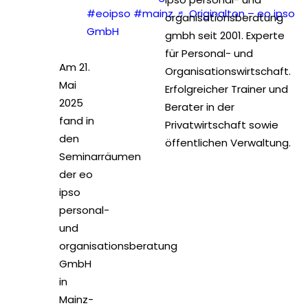
#eoipso
#mainz
♬ Originalton – eo ipso
organisationsberatung
GmbH
gmbh seit 2001. Experte
für Personal- und
Am 21.
Organisationswirtschaft.
Mai
Erfolgreicher Trainer und
2025
Berater in der
fand in
Privatwirtschaft sowie
den
öffentlichen Verwaltung.
Seminarräumen
der eo
ipso
personal-
und
organisationsberatung
GmbH
in
Mainz-