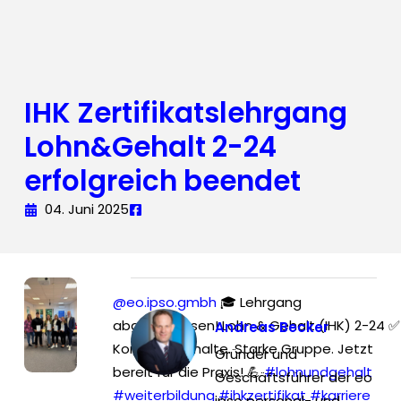
IHK Zertifikatslehrgang
Lohn&Gehalt 2-24
erfolgreich beendet
04. Juni 2025
@eo.ipso.gmbh
🎓 Lehrgang
abgeschlossen! Lohn & Gehalt (IHK) 2-24 ✅
Andreas Becker
Komplexe Inhalte. Starke Gruppe. Jetzt
Gründer und
bereit für die Praxis! 💪
#lohnundgehalt
Geschäftsführer der eo
#weiterbildung
#ihkzertifikat
#karriere
ipso personal- und