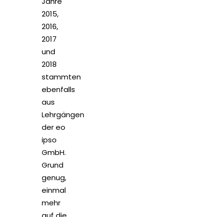
Jahre
2015,
2016,
2017
und
2018
stammten
ebenfalls
aus
Lehrgängen
der eo
ipso
GmbH.
Grund
genug,
einmal
mehr
auf die