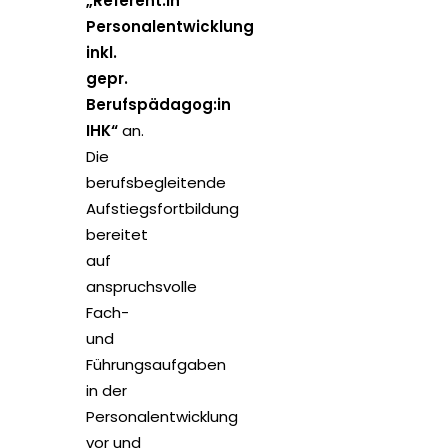
„Referent:in
Personalentwicklung
inkl.
gepr.
Berufspädagog:in
IHK“
an.
Die
berufsbegleitende
Aufstiegsfortbildung
bereitet
auf
anspruchsvolle
Fach-
und
Führungsaufgaben
in der
Personalentwicklung
vor und