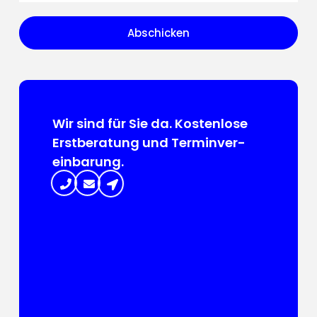
Referent-
Instagram.mp4?
_=1
Abschicken
Wir sind für Sie da. Kosten­lose
Erst­beratung und Termin­ver­
ein­barung.