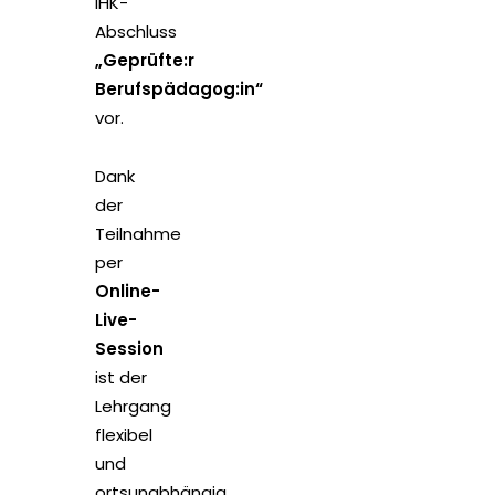
IHK-
Abschluss
„Geprüfte:r
Berufspädagog:in“
vor.
Dank
der
Teilnahme
per
Online-
Live-
Session
ist der
Lehrgang
flexibel
und
ortsunabhängig