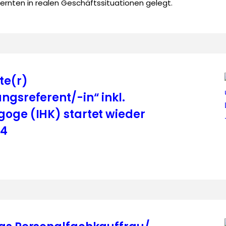
rnten in realen Geschäftssituationen gelegt.
te(r)
ngsreferent/-in“ inkl.
oge (IHK) startet wieder
24