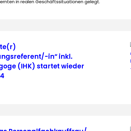
rnten in realen Geschäftssituationen gelegt.
te(r)
ngsreferent/-in“ inkl.
oge (IHK) startet wieder
24